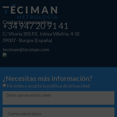
Contacta con nosotros
+34 947 20 91 41
C/ Vitoria 305 P.E. Inbisa Villafría, 4-5E
09007 - Burgos (España)
teciman@teciman.com
¿Necesitas más información?
He leído y acepto la
política de privacidad