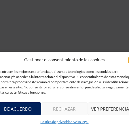
Gestionar el consentimiento de las cookies
a ofrecer las mejores experiencias, utilizamos tecnologías como las cookies para
acenar y/o acceder a la información del dispositivo. El consentimiento de estas tecnolo
 permitirá procesar datos como el comportamiento de navegación o las identificacione
cas en este sitio. No consentir o retirar el consentimiento, puede afectar negativamente
rtas características y funciones.
DE ACUERDO
RECHAZAR
VER PREFERENCIA
Política de privacidad
Aviso legal
Visitar web
Visitar web