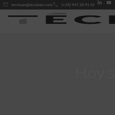
teciman@teciman.com
(+34) 947 20 91 41
Hoy 