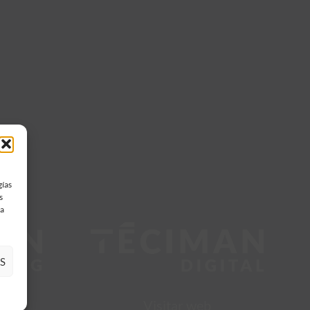
gías
s
 a
S
Visitar web