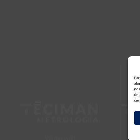
Par
alm
nos
úni
cie
Visitar web