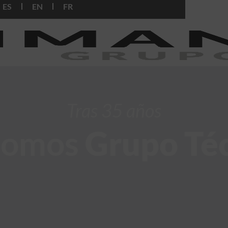
ES
EN
FR
Tras 35 años
somos
Grupo Té