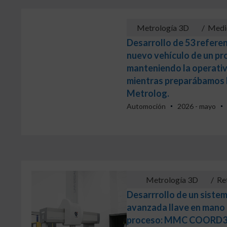
Metrología 3D
/
Medi
Desarrollo de 53 refere
nuevo vehículo de un pr
manteniendo la operativ
mientras preparábamos 
Metrolog.
Automoción
2026 - mayo
Metrología 3D
/
Re
Desarrrollo de un siste
avanzada llave en mano 
proceso: MMC COORD3 