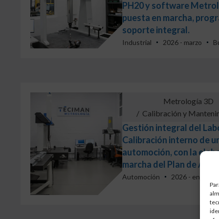
PH20 y software Metrol
puesta en marcha, progr
soporte integral.
Industrial
2026 - marzo
B
Metrología 3D
/
Calibración y Manteni
Gestión integral del Lab
Calibración interno de u
automoción, con la elab
marcha del Plan de Actu
Automoción
2026 - enero
Par
alm
tec
ide