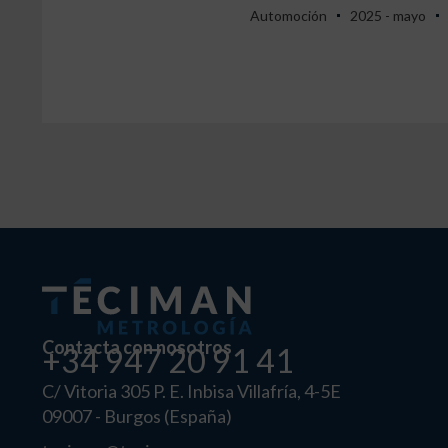
Automoción
2025 - mayo
Contacta con nosotros
+34 947 20 91 41
C/ Vitoria 305 P. E. Inbisa Villafría, 4-5E
09007 - Burgos (España)