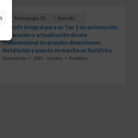
Metrología 3D
/
Retrofit
S
Retrofit integral para un Tier 1 de automoción.
Reparación y actualización de una
tridimensional de grandes dimensiones,
instalación y puesta en marcha en Sudáfrica
Automoción
2025 - octubre
Sudáfrica