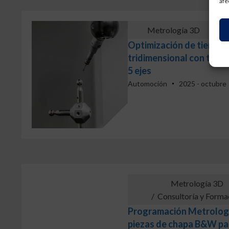
afe
Metrología 3D
/
Re
Optimización de tiempos
tridimensional con tecn
5 ejes
Automoción
2025 - octubre
Metrología 3D
/
Consultoría y Forma
Programación Metrolog 
piezas de chapa B&W p