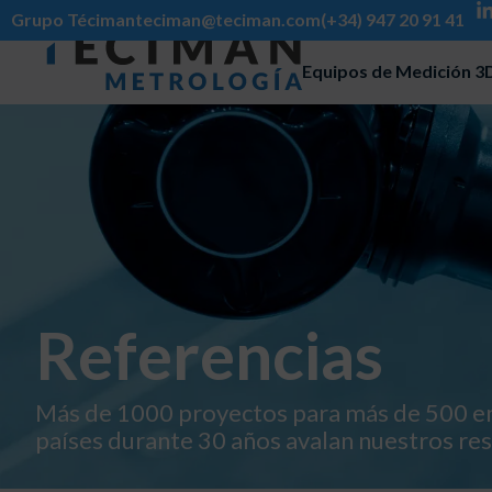
Grupo Téciman
teciman@teciman.com
(+34) 947 20 91 41
Equipos de Medición 3
Referencias
Más de 1000 proyectos para más de 500 e
países durante 30 años avalan nuestros res