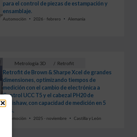
para el control de piezas de estampación y
ensamblaje.
Automoción
2026 - febrero
Alemania
Metrología 3D
/
Retrofit
Retrofit de Brown & Sharpe Xcel de grandes
dimensiones, optimizando tiempos de
medición con el cambio de electrónica a
Control UCC T5 y el cabezal PH20 de
Renishaw, con capacidad de medición en 5
ejes.
Automoción
2025 - noviembre
Castilla y León