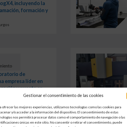
ogX4, incluyendo la
amación, formación y
urgos
miento
oratorio de
na empresa líder en
oración y puesta en
ación.
Gestionar el consentimiento de las cookies
Castilla y León
a ofrecer las mejores experiencias, utilizamos tecnologías como las cookies para
acenar y/o acceder a la información del dispositivo. El consentimiento de estas
nologías nos permitirá procesar datos como el comportamiento de navegación o las
ntificaciones únicas en este sitio. No consentir o retirar el consentimiento, puede