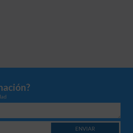
mación?
dad
ENVIAR