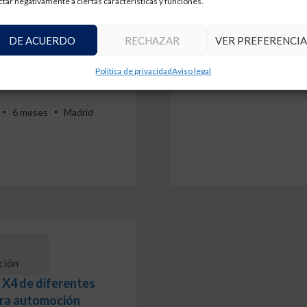
ctar negativamente a ciertas características y funciones.
trofit
DE ACUERDO
RECHAZAR
VER PREFERENCIA
 de medición en
Política de privacidad
Aviso legal
ología de medición en
6 meses
Madrid
ción
X4 de diferentes
ara automoción