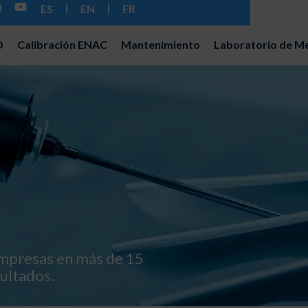
ES
EN
FR
D
Calibración ENAC
Mantenimiento
Laboratorio de Me
mpresas en más de 15
ultados.