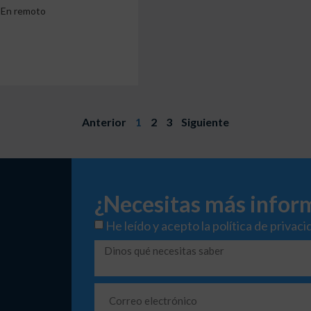
En remoto
Anterior
1
2
3
Siguiente
¿Necesitas más infor
He leído y acepto la
política de privaci