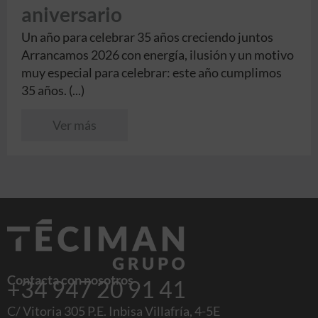
aniversario
Un año para celebrar 35 años creciendo juntos
Arrancamos 2026 con energía, ilusión y un motivo
muy especial para celebrar: este año cumplimos
35 años. (...)
Ver más
Contacta con nosotros
+34 947 20 91 41
C/ Vitoria 305 P.E. Inbisa Villafría, 4-5E