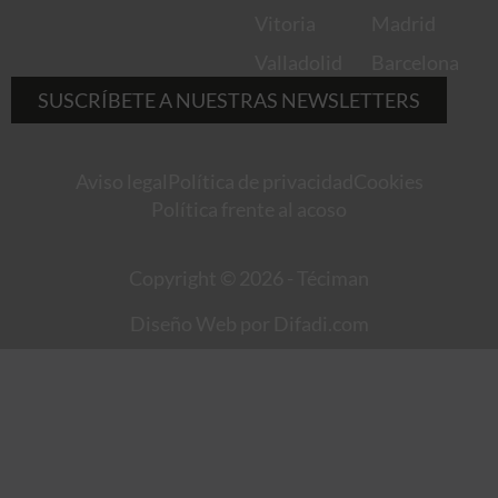
Vitoria
Madrid
Valladolid
Barcelona
SUSCRÍBETE A NUESTRAS NEWSLETTERS
Aviso legal
Política de privacidad
Cookies
Política frente al acoso
Copyright © 2026 - Téciman
Diseño Web por Difadi.com