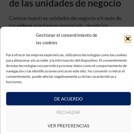
de las unidades de negocio
Conoce nuestras unidades de negocio a través de
los
videos
que hemos preparado, donde los
directores de cada unidad de negocio comparten
Gestionar el consentimiento de
su visión y experiencia en el desarrollo diario de
las cookies
nuestros proyectos.
Para ofrecer las mejores experiencias, utilizamos tecnologías como las cookies
Video Téciman Metrología
:
Adrián Lorenzo
,
para almacenar y/o acceder a la información del dispositivo. El consentimiento
de estas tecnologías nos permitirá procesar datos como el comportamiento de
Director de Operaciones de Téciman
navegación o las identificaciones únicas en este sitio. No consentir o retirar el
Metrología, comparte cómo un
buen
consentimiento, puede afectar negativamente a ciertas características y
servicio postventa
(MMC)
marca la
funciones.
diferencia, junto a otros aspectos que nos
mantienen como referentes en el sector.
DE ACUERDO
Video Téciman Ingeniería
:
Sergio González
,
Director de Operaciones de Téciman
RECHAZAR
Ingeniería, explica cómo
combinamos
VER PREFERENCIAS
diseño, automatización y tecnología