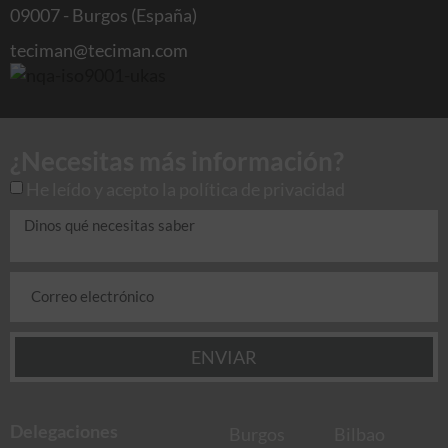
09007 - Burgos (España)
teciman@teciman.com
¿Necesitas más información?
He leído y acepto la
política de privacidad
ENVIAR
Delegaciones
Burgos
Bilbao