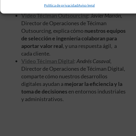
avanzada
para ofrecer soluciones prácticas
Política de privacidad
Aviso legal
adaptadas a cada cliente.
Video Téciman Outsourcing
:
Javier Marrón
,
Director de Operaciones de Téciman
Outsourcing, explica cómo
nuestros equipos
de selección e ingeniería colaboran
para
aportar valor real
, y una respuesta ágil, a
cada cliente.
Video Téciman Digital
:
Andrés Casaval
,
Director de Operaciones de Téciman Digital,
comparte cómo nuestros desarrollos
digitales ayudan a
mejorar la eficiencia y la
toma de decisiones
en entornos industriales
y administrativos.