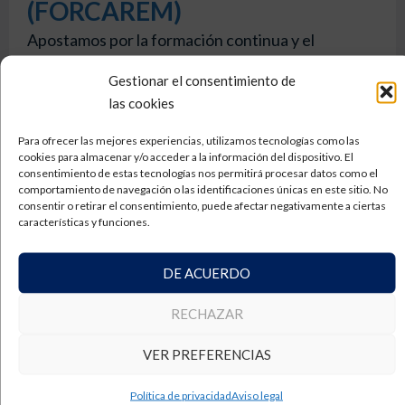
(FORCAREM)
Apostamos por la formación continua y el
desarrollo del talento como pilares fundamentales
Gestionar el consentimiento de
para ofrecer un servicio de máxima calidad.
las cookies
Gracias al Programa de Formación (...)
Para ofrecer las mejores experiencias, utilizamos tecnologías como las
Ver más
cookies para almacenar y/o acceder a la información del dispositivo. El
consentimiento de estas tecnologías nos permitirá procesar datos como el
comportamiento de navegación o las identificaciones únicas en este sitio. No
consentir o retirar el consentimiento, puede afectar negativamente a ciertas
características y funciones.
DE ACUERDO
RECHAZAR
VER PREFERENCIAS
Política de privacidad
Aviso legal