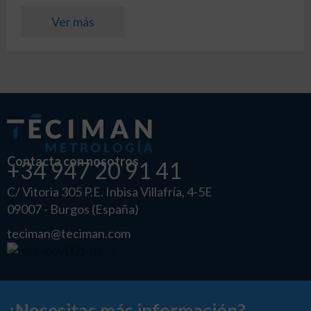
Ver más
Contacta con nosotros
+34 947 20 91 41
C/ Vitoria 305 P.E. Inbisa Villafría, 4-5E
09007 - Burgos (España)
teciman@teciman.com
¿Necesitas más información?