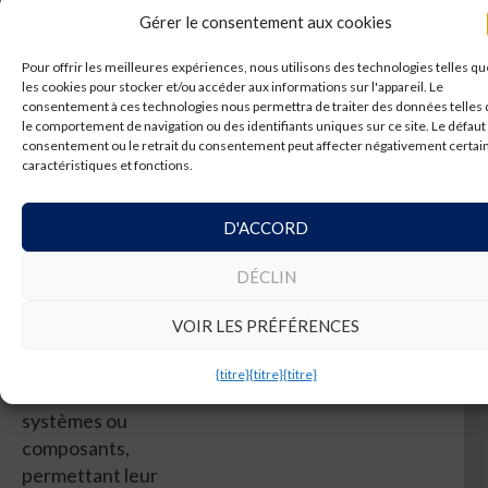
dans des entrepôts
Gérer le consentement aux cookies
industriels, installation
Pour offrir les meilleures expériences, nous utilisons des technologies telles qu
de nouvelles machines,
les cookies pour stocker et/ou accéder aux informations sur l'appareil. Le
amélioration de
consentement à ces technologies nous permettra de traiter des données telles
le comportement de navigation ou des identifiants uniques sur ce site. Le défaut
l'aménagement d'une
consentement ou le retrait du consentement peut affecter négativement certai
installation industrielle
caractéristiques et fonctions.
ou simplement pour
effectuer un contrôle
D'ACCORD
dimensionnel d'un
bâtiment construit ou en
DÉCLIN
construction.
VOIR LES PRÉFÉRENCES
Il est également utilisé
dans la mesure de
{titre}
{titre}
{titre}
grands assemblages,
systèmes ou
composants,
permettant leur