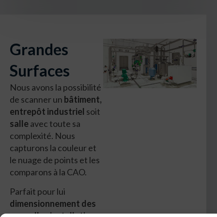
Grandes
Surfaces
Nous avons la possibilité
de scanner un
bâtiment,
entrepôt industriel
soit
salle
avec toute sa
complexité. Nous
capturons la couleur et
le nuage de points et les
comparons à la CAO.
Parfait pour lui
dimensionnement des
nouvelles installations