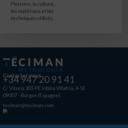
l’histoire, la culture,
les matériaux et les
techniques utilisés.
Contactez-nous
+34 947 20 91 41
C/ Vitoria 305 PE Inbisa Villafría, 4-5E
09007 - Burgos (Espagne)
teciman@teciman.com