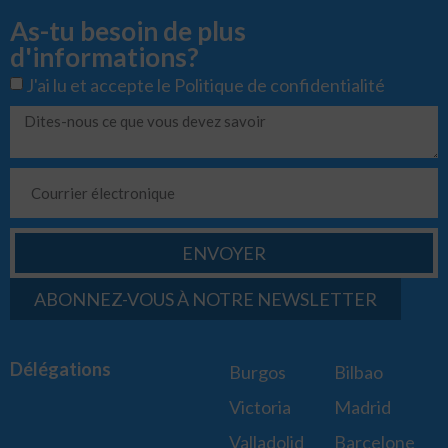
As-tu besoin de plus
d'informations?
J'ai lu et accepte le
Politique de confidentialité
ENVOYER
ABONNEZ-VOUS À NOTRE NEWSLETTER
Délégations
Burgos
Bilbao
Victoria
Madrid
Valladolid
Barcelone