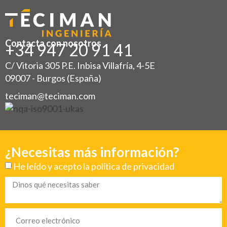
Contacta con nosotros
+34 947 20 91 41
C/ Vitoria 305 P.E. Inbisa Villafría, 4-5E
09007 - Burgos (España)
teciman@teciman.com
¿Necesitas más información?
He leído y acepto la
política de privacidad