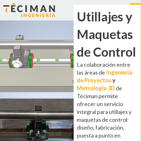
Utillajes y
Maquetas
de Control
La colaboración entre
las áreas de
Ingeniería
de Proyectos
y
Metrología 3D
de
Téciman permite
ofrecer un servicio
integral para utillajes y
maquetas de control:
diseño, fabricación,
puesta a punto en