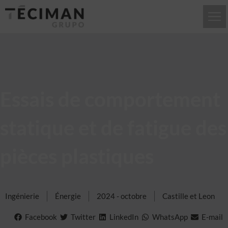
Essais de comportement
statique et de fatigue des
pièces plastiques
Ingénierie
Énergie
2024 - octobre
Castille et Leon
Facebook
Twitter
LinkedIn
WhatsApp
E-mail