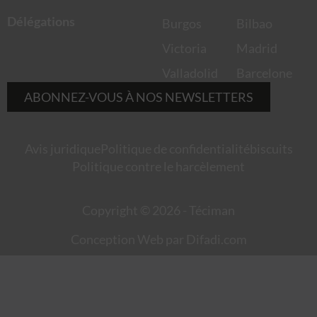
Délégations
Burgos
Bilbao
Victoria
Madrid
Valladolid
Barcelone
ABONNEZ-VOUS À NOS NEWSLETTERS
Avis juridique
Politique de confidentialité
biscuits
Politique contre le harcèlement
Copyright © 2026 - Téciman
Conception Web par Difadi.com