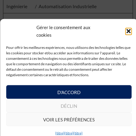
Ingénierie
/
Automatisation Industrielle
Gérer le consentement aux
Programmation de palettisation en usine (Siemens
cookies
TIA Portal)
Pour offrir les meilleures expériences, nous utilisons des technologies telles que
les cookies pour stocker et/ou accéder aux informations sur l'appareil. Le
consentement à ces technologies nous permettra de traiter des données telles
que le comportement de navigation ou des identifiants uniques sur ce site. Le
Industriel
2023 - Juillet
4 mois
Burgos
défaut de consentement ou le retrait du consentement peut affecter
négativement certaines caractéristiques et fonctions.
D'ACCORD
DÉCLIN
VOIR LES PRÉFÉRENCES
{titre}
{titre}
{titre}