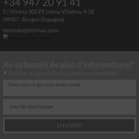
+34 947 20 91 41
C/ Vitoria 305 PE Inbisa Villafría, 4-5E
09007 - Burgos (Espagne)
teciman@teciman.com
As-tu besoin de plus d'informations?
J'ai lu et accepte le
Politique de confidentialité
ENVOYER