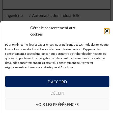
Ingénierie
/
Automatisation Industrielle
Gérer le consentement aux
cookies
Programmation de palettisation en usine (Siemens
TIA Portal)
Pour offrir les meilleures expériences, nous utilisons des technologies telles que
les cookies pour stocker et/ou accéder aux informations sur l'appareil. Le
consentement à ces technologies nous permettra de traiter des données telles
que le comportement de navigation ou des identifiants uniques sur ce site. Le
défaut de consentement ou le retrait du consentement peut affecter
Industriel
2023 - Juillet
4 mois
Burgos
négativement certaines caractéristiques et fonctions.
D'ACCORD
DÉCLIN
VOIR LES PRÉFÉRENCES