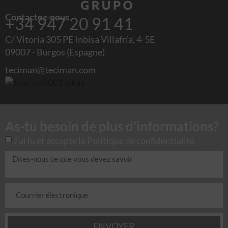
Contactez-nous
+34 947 20 91 41
C/ Vitoria 305 PE Inbisa Villafría, 4-5E
09007 - Burgos (Espagne)
teciman@teciman.com
As-tu besoin de plus d'informations?
J'ai lu et accepte le
Politique de confidentialité
ENVOYER