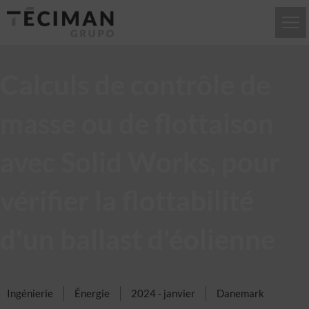
Calculs de contrôle de
masse ou de flottaison
avec Solid Works, pour
vérifier la flottabilité
d'un ballast d'éolienne
Ingénierie
Énergie
2024 - janvier
Danemark