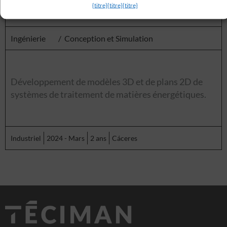
{titre}
{titre}
{titre}
Ingénierie
/
Conception et Simulation
Développement de modèles 3D et de plans 2D de
systèmes de traitement de matières énergétiques.
Industriel
2024 - Mars
2 ans
Cáceres