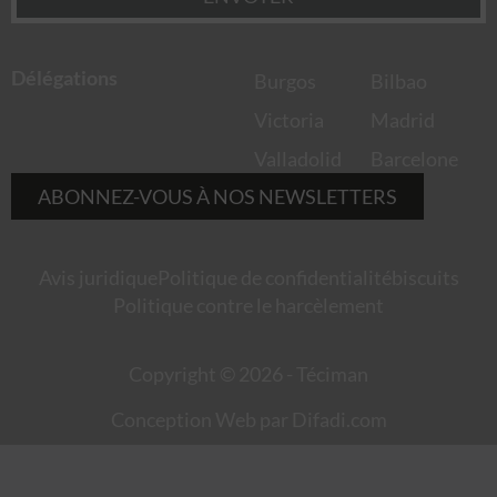
Délégations
Burgos
Bilbao
Victoria
Madrid
Valladolid
Barcelone
ABONNEZ-VOUS À NOS NEWSLETTERS
Avis juridique
Politique de confidentialité
biscuits
Politique contre le harcèlement
Copyright © 2026 - Téciman
Conception Web par Difadi.com