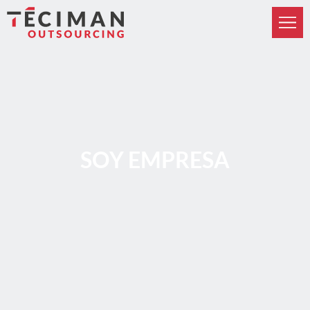
Nos integramos en la estructura de nuestros clientes
aportando las capacidades específicas de ingeniería que se
SOY EMPRESA
requieren en cada proyecto. Contamos con experiencia en: