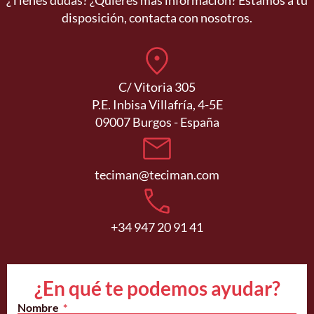
¿Tienes dudas? ¿Quieres más información? Estamos a tu
disposición, contacta con nosotros.
C/ Vitoria 305
P.E. Inbisa Villafría, 4-5E
09007 Burgos - España
teciman@teciman.com
+34 947 20 91 41
¿En qué te podemos ayudar?
Nombre