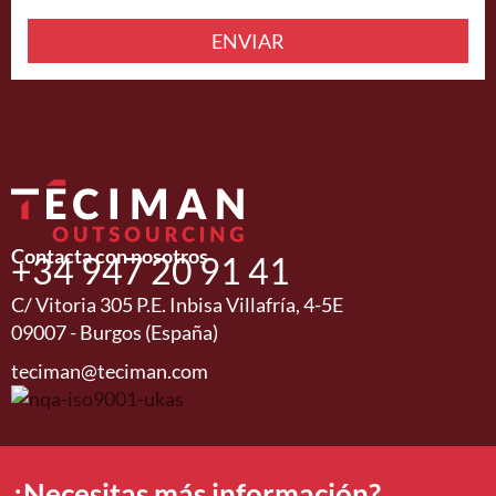
ENVIAR
Contacta con nosotros
+34 947 20 91 41
C/ Vitoria 305 P.E. Inbisa Villafría, 4-5E
09007 - Burgos (España)
teciman@teciman.com
¿Necesitas más información?